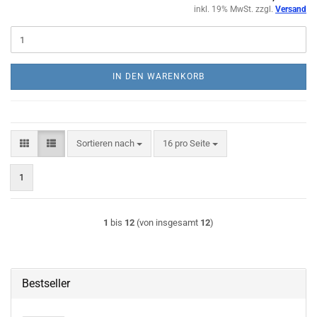
inkl. 19% MwSt. zzgl.
Versand
IN DEN WARENKORB
Sortieren nach
pro Seite
Sortieren nach
16 pro Seite
1
1
bis
12
(von insgesamt
12
)
Bestseller