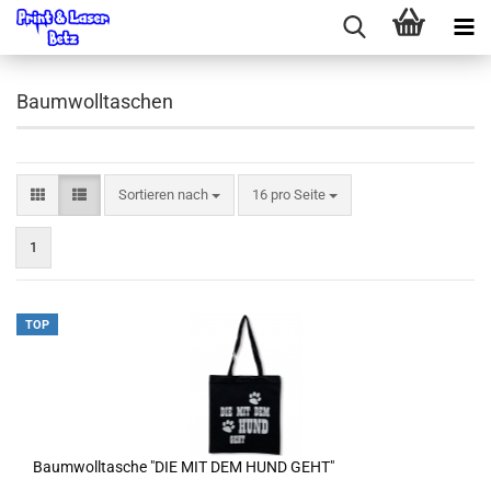
Baumwolltaschen
Sortieren nach
pro Seite
Sortieren nach
16 pro Seite
1
TOP
Baumwolltasche "DIE MIT DEM HUND GEHT"