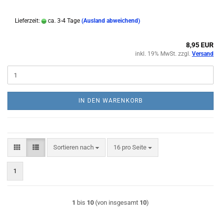
Lieferzeit:
ca. 3-4 Tage
(Ausland abweichend)
8,95 EUR
inkl. 19% MwSt. zzgl.
Versand
IN DEN WARENKORB
Sortieren nach
pro Seite
Sortieren nach
16 pro Seite
1
1
bis
10
(von insgesamt
10
)