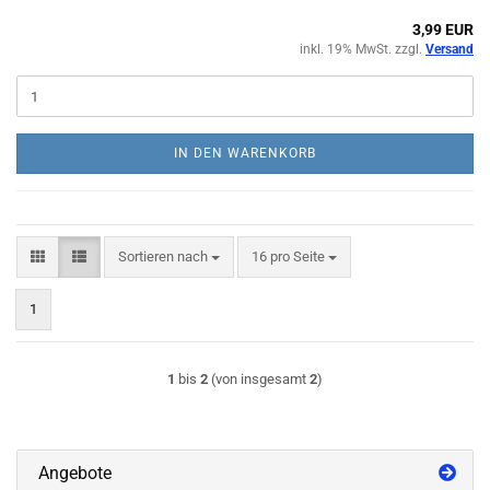
3,99 EUR
inkl. 19% MwSt. zzgl.
Versand
IN DEN WARENKORB
Sortieren nach
pro Seite
Sortieren nach
16 pro Seite
1
1
bis
2
(von insgesamt
2
)
Angebote