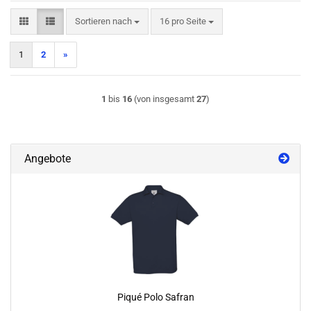
Sortieren nach
pro Seite
Sortieren nach
16 pro Seite
1
2
»
1
bis
16
(von insgesamt
27
)
Angebote
Piqué Polo Safran