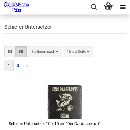
Schiefer Untersetzer
Sortieren nach
pro Seite
Sortieren nach
16 pro Seite
1
2
»
Schiefer Untersetzer 10 x 10 cm "Der Gardasee ruft"