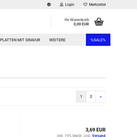
Login
Merkzettel
Ihr Warenkorb
0,00 EUR
RPLATTEN MIT GRAVUR
WEITERE
%SALE%
1
2
»
3,69 EUR
inkl. 19% MwSt. zzgl.
Versand