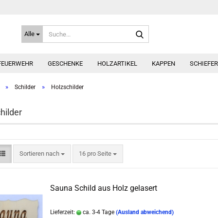
Suche...
Alle
FEUERWEHR
GESCHENKE
HOLZARTIKEL
KAPPEN
SCHIEFE
»
»
Schilder
Holzschilder
hilder
Sortieren nach
pro Seite
Sortieren nach
16 pro Seite
Sauna Schild aus Holz gelasert
Lieferzeit:
ca. 3-4 Tage
(Ausland abweichend)