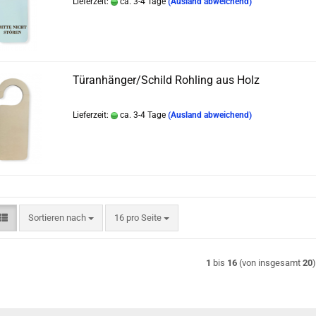
Lieferzeit:
ca. 3-4 Tage
(Ausland abweichend)
Türanhänger/Schild Rohling aus Holz
Lieferzeit:
ca. 3-4 Tage
(Ausland abweichend)
Sortieren nach
pro Seite
Sortieren nach
16 pro Seite
1
bis
16
(von insgesamt
20