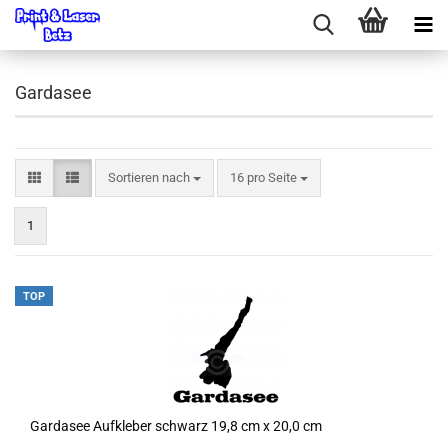
Gardasee
Sortieren nach
pro Seite
Sortieren nach
16 pro Seite
1
TOP
Gardasee Aufkleber schwarz 19,8 cm x 20,0 cm