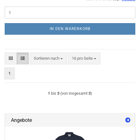
IN DEN WARENKORB
Sortieren nach
pro Seite
Sortieren nach
16 pro Seite
1
1
bis
3
(von insgesamt
3
)
Angebote