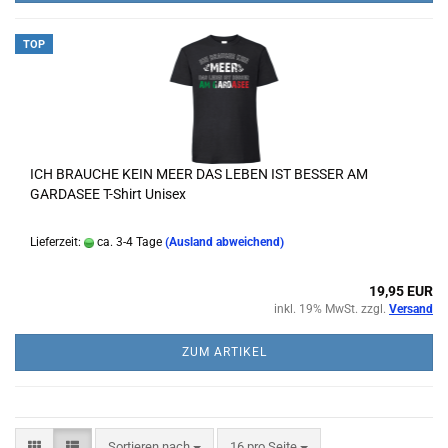
TOP
ICH BRAUCHE KEIN MEER DAS LEBEN IST BESSER AM
GARDASEE T-Shirt Unisex
Lieferzeit:
ca. 3-4 Tage
(Ausland abweichend)
19,95 EUR
inkl. 19% MwSt. zzgl.
Versand
ZUM ARTIKEL
Sortieren nach
pro Seite
Sortieren nach
16 pro Seite