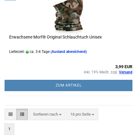
Erwachsene Morf® Original Schlauchtuch Unisex
Lieferzeit:
ca. 3-4 Tage
(Ausland abweichend)
3,99 EUR
inkl. 19% MwSt. zzgl.
Versand
ZUM ARTIKEL
Sortieren nach
pro Seite
Sortieren nach
16 pro Seite
1