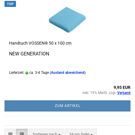
TOP
Handtuch VOSSEN® 50 x 100 cm
NEW GENERATION
Lieferzeit:
ca. 3-4 Tage
(Ausland abweichend)
9,95 EUR
inkl. 19% MwSt. zzgl.
Versand
ZUM ARTIKEL
Sortieren nach
pro Seite
Sortieren nach
16 pro Seite