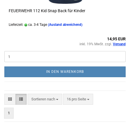
FEUERWEHR 112 Kid Snap Back für Kinder
Lieferzeit:
ca. 3-4 Tage
(Ausland abweichend)
14,95 EUR
inkl. 19% MwSt. zzgl.
Versand
IN DEN WARENKORB
Sortieren nach
pro Seite
Sortieren nach
16 pro Seite
1