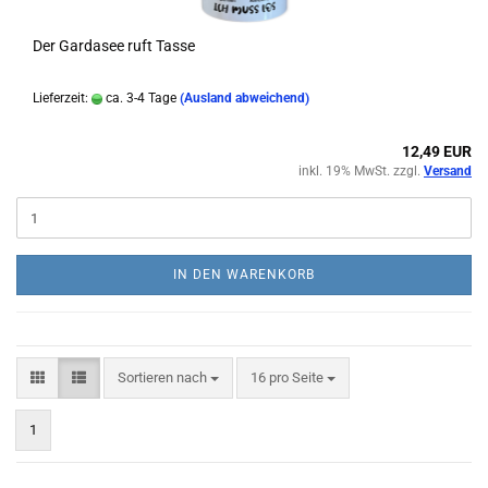
Der Gardasee ruft Tasse
Lieferzeit:
ca. 3-4 Tage
(Ausland abweichend)
12,49 EUR
inkl. 19% MwSt. zzgl.
Versand
IN DEN WARENKORB
Sortieren nach
pro Seite
Sortieren nach
16 pro Seite
1