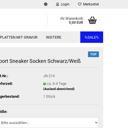
Login
Merkzettel
Ihr Warenkorb
0,00 EUR
RPLATTEN MIT GRAVUR
WEITERE
%SALE%
TOP
port Sneaker Socken Schwarz/Weiß
t.Nr.:
JN 214
eferzeit:
ca. 3-4 Tage
(Ausland abweichend)
gerbestand:
1
Stück
öße: