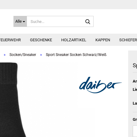
Suche...
Alle
FEUERWEHR
GESCHENKE
HOLZARTIKEL
KAPPEN
SCHIEFE
»
»
Socken/Sneaker
Sport Sneaker Socken Schwarz/Weiß
S
Ar
Li
La
Gr