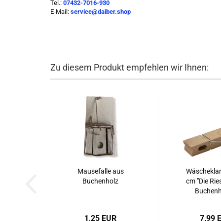
Tel.:
07432-7016-930
E-Mail:
service@daiber.shop
Zu diesem Produkt empfehlen wir Ihnen:
Mausefalle aus
Wäschekla
Buchenholz
cm "Die Rie
Buchenho
1,25 EUR
7,99 