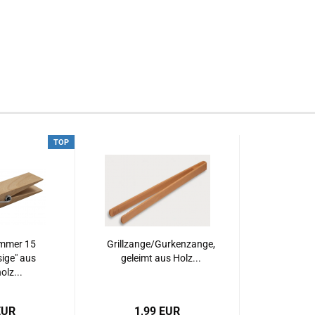
TOP
mmer 15
Grillzange/Gurkenzange,
sige" aus
geleimt aus Holz...
lz...
EUR
1,99 EUR