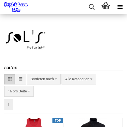
SOL´S®
Sortieren nach
Sortieren nach
Alle Kategorien
pro Seite
16 pro Seite
1
TOP