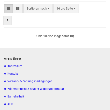
Sortieren nach
pro Seite
Sortieren nach
16 pro Seite
1
1
bis
10
(von insgesamt
10
)
MEHR ÜBER...
Impressum
Kontakt
Versand- & Zahlungsbedingungen
Widerrufsrecht & Muster-Widerrufsformular
Barriefreiheit
AGB