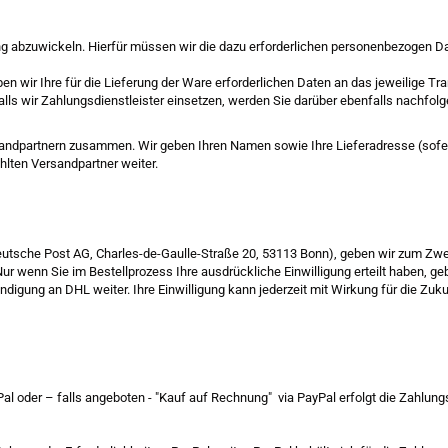
ung abzuwickeln. Hierfür müssen wir die dazu erforderlichen personenbezogen D
en wir Ihre für die Lieferung der Ware erforderlichen Daten an das jeweilige T
Falls wir Zahlungsdienstleister einsetzen, werden Sie darüber ebenfalls nachfolg
ersandpartnern zusammen. Wir geben Ihren Namen sowie Ihre Lieferadresse (sofe
hlten Versandpartner weiter.
eutsche Post AG, Charles-de-Gaulle-Straße 20, 53113 Bonn), geben wir zum Zweck
enn Sie im Bestellprozess Ihre ausdrückliche Einwilligung erteilt haben, gebe
digung an DHL weiter. Ihre Einwilligung kann jederzeit mit Wirkung für die Z
al oder – falls angeboten - "Kauf auf Rechnung" via PayPal erfolgt die Zahlungsa