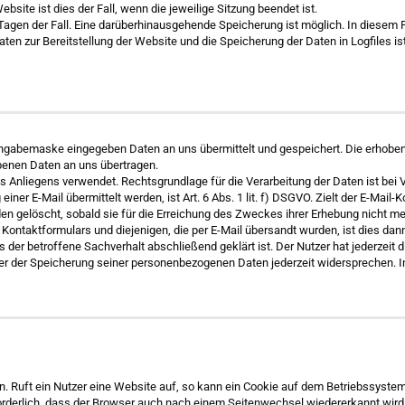
ebsite ist dies der Fall, wenn die jeweilige Sitzung beendet ist.
 Tagen der Fall. Eine darüberhinausgehende Speicherung ist möglich. In diesem 
n zur Bereitstellung der Website und die Speicherung der Daten in Logfiles ist f
ingabemaske eingegeben Daten an uns übermittelt und gespeichert. Die erhobe
benen Daten an uns übertragen.
 Anliegens verwendet. Rechtsgrundlage für die Verarbeitung der Daten ist bei Vor
ner E-Mail übermittelt werden, ist Art. 6 Abs. 1 lit. f) DSGVO. Zielt der E-Mail-
rden gelöscht, sobald sie für die Erreichung des Zweckes ihrer Erhebung nicht m
aktformulars und diejenigen, die per E-Mail übersandt wurden, ist dies dann d
er betroffene Sachverhalt abschließend geklärt ist. Der Nutzer hat jederzeit d
 er der Speicherung seiner personenbezogenen Daten jederzeit widersprechen. In
. Ruft ein Nutzer eine Website auf, so kann ein Cookie auf dem Betriebssystem
forderlich, dass der Browser auch nach einem Seitenwechsel wiedererkannt wir