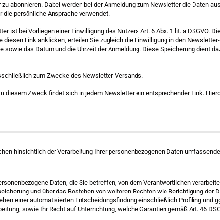
r zu abonnieren. Dabei werden bei der Anmeldung zum Newsletter die Daten aus d
für die persönliche Ansprache verwendet.
 ist bei Vorliegen einer Einwilligung des Nutzers Art. 6 Abs. 1 lit. a DSGVO. 
 diesen Link anklicken, erteilen Sie zugleich die Einwilligung in den Newsletter-
e sowie das Datum und die Uhrzeit der Anmeldung. Diese Speicherung dient daz
usschließlich zum Zwecke des Newsletter-Versands.
 diesem Zweck findet sich in jedem Newsletter ein entsprechender Link. Hierdu
en hinsichtlich der Verarbeitung Ihrer personenbezogenen Daten umfassende Be
ersonenbezogene Daten, die Sie betreffen, von dem Verantwortlichen verarbeit
peicherung und über das Bestehen von weiteren Rechten wie Berichtigung der 
hen einer automatisierten Entscheidungsfindung einschließlich Profiling und ggf
itung, sowie Ihr Recht auf Unterrichtung, welche Garantien gemäß Art. 46 DSGVO