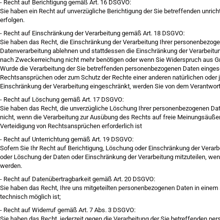
-
Recht auf Berichtigung gemäß Art. 16 DSGVO:
Sie haben ein Recht auf unverzügliche Berichtigung der Sie betreffenden unrich
erfolgen.
-
Recht auf Einschränkung der Verarbeitung gemäß Art. 18 DSGVO:
Sie haben das Recht, die Einschränkung der Verarbeitung Ihrer personenbezogen
Datenverarbeitung ablehnen und stattdessen die Einschränkung der Verarbeitu
nach Zweckerreichung nicht mehr benötigen oder wenn Sie Widerspruch aus Grü
Wurde die Verarbeitung der Sie betreffenden personenbezogenen Daten eingesch
Rechtsansprüchen oder zum Schutz der Rechte einer anderen natürlichen oder ju
Einschränkung der Verarbeitung eingeschränkt, werden Sie von dem Verantwortl
-
Recht auf Löschung gemäß Art. 17 DSGVO:
Sie haben das Recht, die unverzügliche Löschung Ihrer personenbezogenen Date
nicht, wenn die Verarbeitung zur Ausübung des Rechts auf freie Meinungsäußer
Verteidigung von Rechtsansprüchen erforderlich ist
-
Recht auf Unterrichtung gemäß Art. 19 DSGVO:
Sofern Sie Ihr Recht auf Berichtigung, Löschung oder Einschränkung der Verarb
oder Löschung der Daten oder Einschränkung der Verarbeitung mitzuteilen, wen
werden.
-
Recht auf Datenübertragbarkeit gemäß Art. 20 DSGVO:
Sie haben das Recht, Ihre uns mitgeteilten personenbezogenen Daten in einem s
technisch möglich ist;
-
Recht auf Widerruf gemäß Art. 7 Abs. 3 DSGVO:
Sie haben das Recht, jederzeit gegen die Verarbeitung der Sie betreffenden per