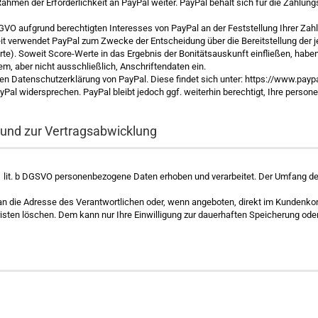
men der Erforderlichkeit an PayPal weiter. PayPal behält sich für die Zahlungs
SGVO aufgrund berechtigten Interesses von PayPal an der Feststellung Ihrer Za
eit verwendet PayPal zum Zwecke der Entscheidung über die Bereitstellung der
te). Soweit Score-Werte in das Ergebnis der Bonitätsauskunft einfließen, hab
em, aber nicht ausschließlich, Anschriftendaten ein.
gen Datenschutzerklärung von PayPal. Diese findet sich unter: https://www.pa
PayPal widersprechen. PayPal bleibt jedoch ggf. weiterhin berechtigt, Ihre per
 und zur Vertragsabwicklung
1 lit. b DGSVO personenbezogene Daten erhoben und verarbeitet. Der Umfang de
an die Adresse des Verantwortlichen oder, wenn angeboten, direkt im Kundenkont
isten löschen. Dem kann nur Ihre Einwilligung zur dauerhaften Speicherung ode