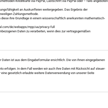
methoden Kreditkarte via PayPal, Lastschrift via PayPal oder – falls angeboten
hlungsfähigkeit an Auskunfteien weitergegeben. Das Ergebnis der
 jeweiligen Zahlungsmethode.
en diese ihre Grundlage in einem wissenschaftlich anerkannten mathematisch-
ypal.com/de/webapps/mpp/ua/privacy-full
sonenbezogenen Daten zu verarbeiten, wenn dies zur vertragsgemäßen
r Daten ist aus dem Eingabeformular ersichtlich. Die von Ihnen eingegebenen
o erfolgen. In dem Fall werden wir auch Ihre Daten mit Rücksicht auf steuer-
r eine gesetzlich erlaubte weitere Datenverwendung von unserer Seite