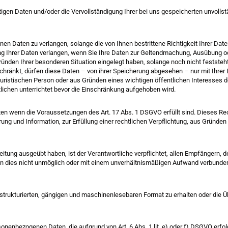
tigen Daten und/oder die Vervollständigung Ihrer bei uns gespeicherten unvollst
en Daten zu verlangen, solange die von Ihnen bestrittene Richtigkeit Ihrer Dat
ng Ihrer Daten verlangen, wenn Sie Ihre Daten zur Geltendmachung, Ausübung 
nden Ihrer besonderen Situation eingelegt haben, solange noch nicht feststeh
ränkt, dürfen diese Daten – von ihrer Speicherung abgesehen – nur mit Ihrer 
ristischen Person oder aus Gründen eines wichtigen öffentlichen Interesses de
ichen unterrichtet bevor die Einschränkung aufgehoben wird.
n wenn die Voraussetzungen des Art. 17 Abs. 1 DSGVO erfüllt sind. Dieses Rec
ung und Information, zur Erfüllung einer rechtlichen Verpflichtung, aus Gründ
eitung ausgeübt haben, ist der Verantwortliche verpflichtet, allen Empfängern
n dies nicht unmöglich oder mit einem unverhältnismäßigen Aufwand verbunden i
trukturierten, gängigen und maschinenlesebaren Format zu erhalten oder die Üb
sonenbezogenen Daten, die aufgrund von Art. 6 Abs. 1 lit. e) oder f) DSGVO erfo