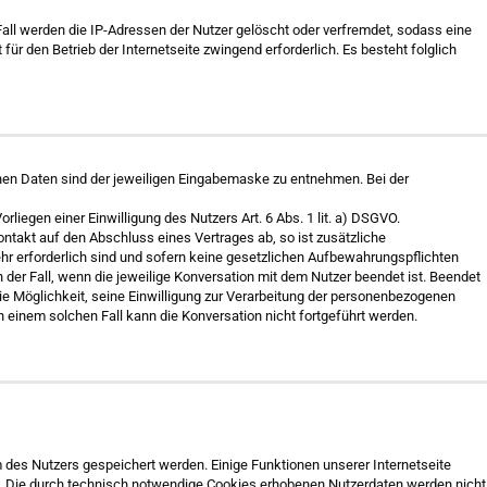
Fall werden die IP-Adressen der Nutzer gelöscht oder verfremdet, sodass eine
ür den Betrieb der Internetseite zwingend erforderlich. Es besteht folglich
nen Daten sind der jeweiligen Eingabemaske zu entnehmen. Bei der
liegen einer Einwilligung des Nutzers Art. 6 Abs. 1 lit. a) DSGVO.
Kontakt auf den Abschluss eines Vertrages ab, so ist zusätzliche
ehr erforderlich sind und sofern keine gesetzlichen Aufbewahrungspflichten
er Fall, wenn die jeweilige Konversation mit dem Nutzer beendet ist. Beendet
ie Möglichkeit, seine Einwilligung zur Verarbeitung der personenbezogenen
 einem solchen Fall kann die Konversation nicht fortgeführt werden.
 des Nutzers gespeichert werden. Einige Funktionen unserer Internetseite
d. Die durch technisch notwendige Cookies erhobenen Nutzerdaten werden nicht