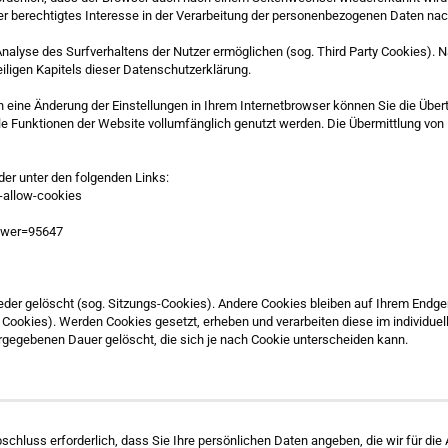
er berechtigtes Interesse in der Verarbeitung der personenbezogenen Daten nach 
nalyse des Surfverhaltens der Nutzer ermöglichen (sog. Third Party Cookies).
iligen Kapitels dieser Datenschutzerklärung.
ch eine Änderung der Einstellungen in Ihrem Internetbrowser können Sie die Übe
e Funktionen der Website vollumfänglich genutzt werden. Die Übermittlung von 
der unter den folgenden Links:
-allow-cookies
swer=95647
der gelöscht (sog. Sitzungs-Cookies). Andere Cookies bleiben auf Ihrem Endge
Cookies). Werden Cookies gesetzt, erheben und verarbeiten diese im individu
rgegebenen Dauer gelöscht, die sich je nach Cookie unterscheiden kann.
hluss erforderlich, dass Sie Ihre persönlichen Daten angeben, die wir für di