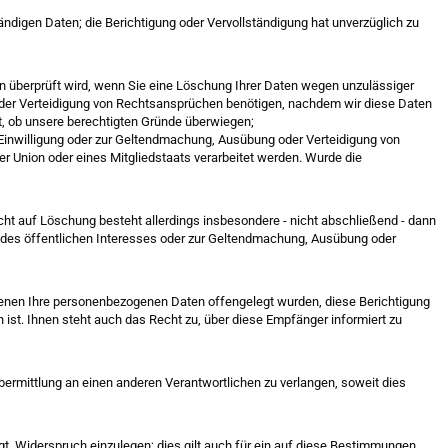
ändigen Daten; die Berichtigung oder Vervollständigung hat unverzüglich zu
en überprüft wird, wenn Sie eine Löschung Ihrer Daten wegen unzulässiger
oder Verteidigung von Rechtsansprüchen benötigen, nachdem wir diese Daten
t, ob unsere berechtigten Gründe überwiegen;
Einwilligung oder zur Geltendmachung, Ausübung oder Verteidigung von
r Union oder eines Mitgliedstaats verarbeitet werden. Wurde die
ht auf Löschung besteht allerdings insbesondere - nicht abschließend - dann
en des öffentlichen Interesses oder zur Geltendmachung, Ausübung oder
, denen Ihre personenbezogenen Daten offengelegt wurden, diese Berichtigung
st. Ihnen steht auch das Recht zu, über diese Empfänger informiert zu
ermittlung an einen anderen Verantwortlichen zu verlangen, soweit dies
lgt, Widerspruch einzulegen; dies gilt auch für ein auf diese Bestimmungen