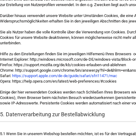
zur Erstellung von Nutzerprofilen verwendet. In den o.g. Zwecken liegt auch uns
Darüber hinaus verwendet unsere Website unter Umständen Cookies, die eine A
Widerspruchsmöglichkeiten erhalten Sie in den jeweiligen Abschnitten des jewe
Sie als Nutzer haben die volle Kontrolle über die Verwendung von Cookies. Dur
Cookies für unsere Website deaktivieren, können möglicherweise nicht mehr all
unterbinden.
Hilfe zu den Einstellungen finden Sie im jeweiligen Hilfemenü Ihres Browsers o
Internet Explorer: http://windows.microsoft.com/de-DE/windows-vista/Block-or
Firefox: https://support.mozilla.org/de/kb/cookies-erlauben-und-ablehnen
Chrome: http://support.google.com/chrome/bin/answer.py?hl=de&hlrm=en&an
Safari:
https://support.apple.com/de-de/guide/safari/sfri11471/mac
Opera: https://help.opera.com/en/latest/web-preferences/#cookies
Einige der hier verwendeten Cookies werden nach Schließen Ihres Browsers wie
Cookies), Ihren Browser beim nächsten Besuch wiederzuerkennen (persistente 
sowie IP-Adresswerte. Persistente Cookies werden automatisiert nach einer vo
5. Datenverarbeitung zur Bestellabwicklung
5.1
Wenn Sie in unserem Webshop bestellen möchten, ist es für den Vertragsabsc