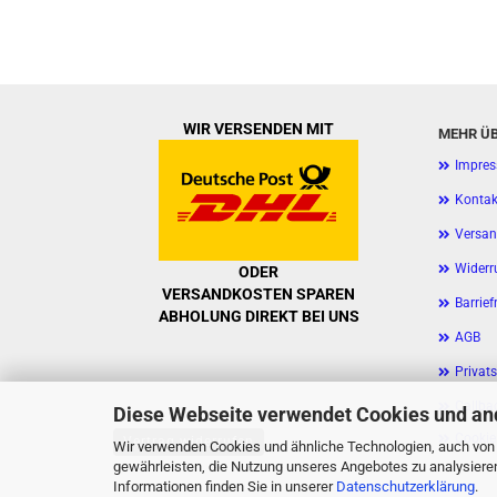
WIR VERSENDEN MIT
MEHR ÜB
Impre
Kontak
Versan
Widerr
ODER
VERSANDKOSTEN SPAREN
Barrief
ABHOLUNG DIREKT BEI UNS
AGB
Privat
Callbac
Diese Webseite verwendet Cookies und an
Cookie
Vertrag widerrufen
Wir verwenden Cookies und ähnliche Technologien, auch von D
gewährleisten, die Nutzung unseres Angebotes zu analysiere
Informationen finden Sie in unserer
Datenschutzerklärung
.