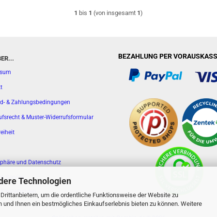
1
bis
1
(von insgesamt
1
)
BEZAHLUNG PER VORAUSKASS
ER...
ssum
t
d- & Zahlungsbedingungen
ufsrecht & Muster-Widerrufsformular
reiheit
sphäre und Datenschutz
k Service
dere Technologien
 Einstellungen
rittanbietern, um die ordentliche Funktionsweise der Website zu
n und Ihnen ein bestmögliches Einkaufserlebnis bieten zu können. Weitere