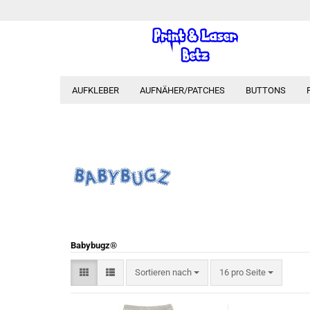
AUFKLEBER
AUFNÄHER/PATCHES
BUTTONS
Babybugz®
Sortieren nach
pro Seite
Sortieren nach
16 pro Seite