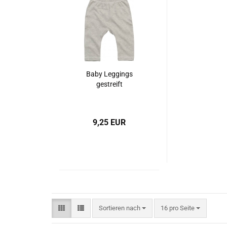
Baby Leggings
gestreift
9,25 EUR
Sortieren nach
pro Seite
Sortieren nach
16 pro Seite